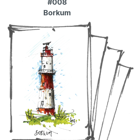
#008
Borkum