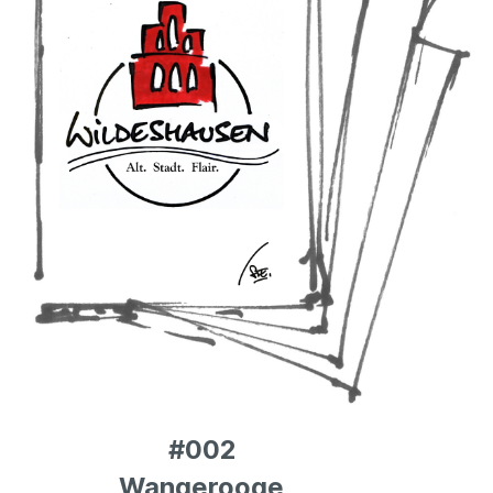
#002
Wangerooge