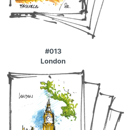
#013
London